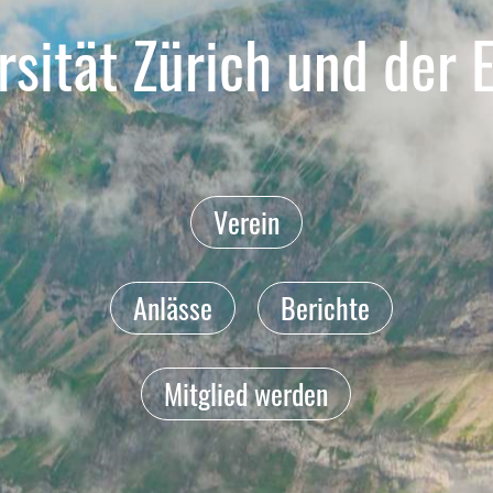
rsität Zürich und der 
Verein
Anlässe
Berichte
Mitglied werden