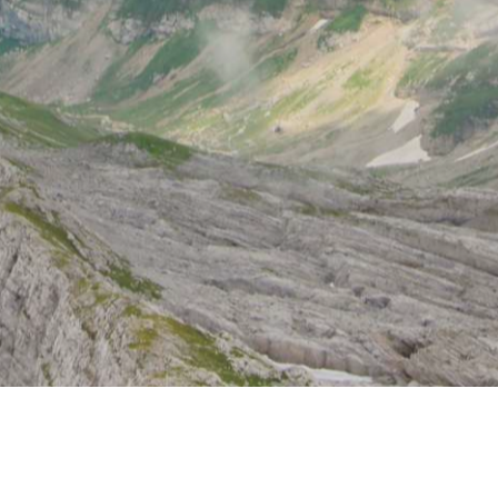
© Of@CampusZH