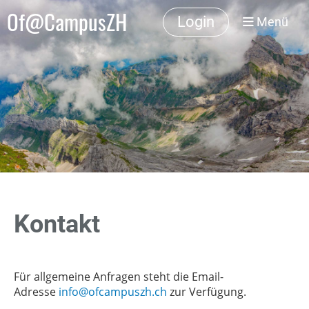
Of@CampusZH
Login
Menü
Kontakt
Für allgemeine Anfragen steht die Email-
Adresse
info@ofcampuszh.ch
zur Verfügung.