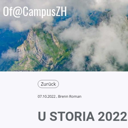
Of@CampusZH
Zurück
07.10.2022
, Brenn Roman
U STORIA 2022