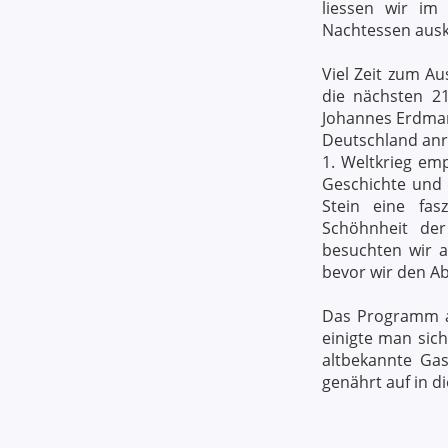
liessen wir im
Nachtessen ausk
Viel Zeit zum A
die nächsten 2
Johannes Erdman
Deutschland anr
1. Weltkrieg emp
Geschichte und 
Stein eine fa
Schöhnheit der
besuchten wir a
bevor wir den A
Das Programm am
einigte man sic
altbekannte Ga
genährt auf in d