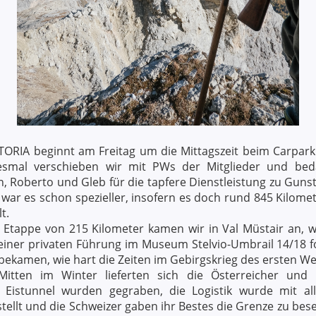
TORIA beginnt am Freitag um die Mittagszeit beim Carpark
esmal verschieben wir mit PWs der Mitglieder und be
rn, Roberto und Gleb für die tapfere Dienstleistung zu Guns
war es schon spezieller, insofern es doch rund 845 Kilom
t.
 Etappe von 215 Kilometer kamen wir in Val Müstair an, 
einer privaten Führung im Museum Stelvio-Umbrail 14/18 f
bekamen, wie hart die Zeiten im Gebirgskrieg des ersten W
Mitten im Winter lieferten sich die Österreicher und I
 Eistunnel wurden gegraben, die Logistik wurde mit al
stellt und die Schweizer gaben ihr Bestes die Grenze zu be