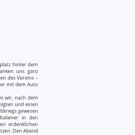
platz hinter dem
danken uns ganz
ten des Vereins –
eter mit dem Auto
wo wir, nach dem
olgten und einen
eltkriegs gewesen
taliener in den
len erdenklichen
setzen. Den Abend